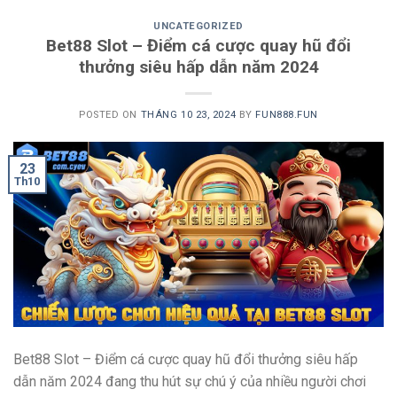
UNCATEGORIZED
Bet88 Slot – Điểm cá cược quay hũ đổi
thưởng siêu hấp dẫn năm 2024
POSTED ON
THÁNG 10 23, 2024
BY
FUN888.FUN
23
Th10
Bet88 Slot – Điểm cá cược quay hũ đổi thưởng siêu hấp
dẫn năm 2024 đang thu hút sự chú ý của nhiều người chơi