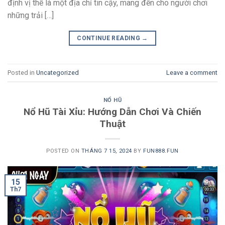
định vị thế là một địa chỉ tin cậy, mang đến cho người chơi
những trải […]
CONTINUE READING
→
Posted in
Uncategorized
Leave a comment
NỔ HŨ
Nổ Hũ Tài Xỉu: Hướng Dẫn Chơi Và Chiến
Thuật
POSTED ON
THÁNG 7 15, 2024
BY
FUN888.FUN
15
Th7