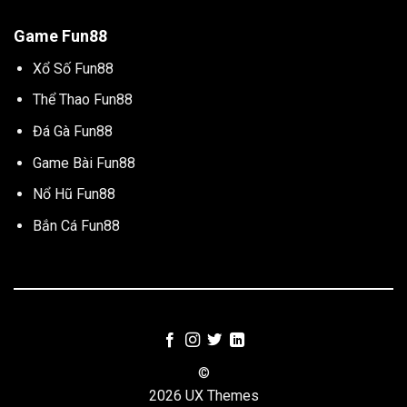
Game Fun88
Xổ Số Fun88
Thể Thao Fun88
Đá Gà Fun88
Game Bài Fun88
Nổ Hũ Fun88
Bắn Cá Fun88
©
2026 UX Themes