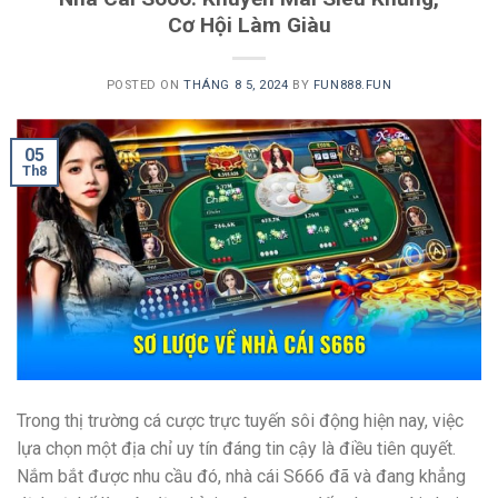
Cơ Hội Làm Giàu
POSTED ON
THÁNG 8 5, 2024
BY
FUN888.FUN
05
Th8
Trong thị trường cá cược trực tuyến sôi động hiện nay, việc
lựa chọn một địa chỉ uy tín đáng tin cậy là điều tiên quyết.
Nắm bắt được nhu cầu đó, nhà cái S666 đã và đang khẳng