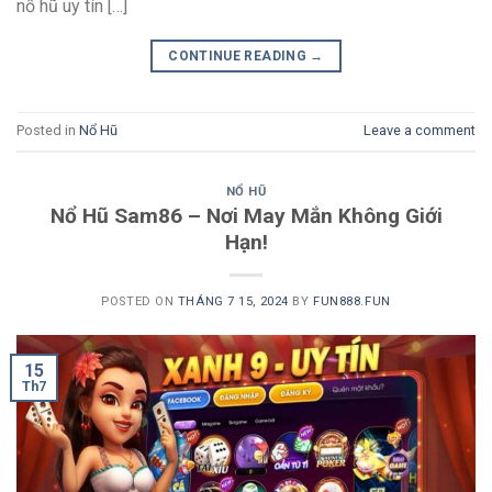
nổ hũ uy tín […]
CONTINUE READING
→
Posted in
Nổ Hũ
Leave a comment
NỔ HŨ
Nổ Hũ Sam86 – Nơi May Mắn Không Giới
Hạn!
POSTED ON
THÁNG 7 15, 2024
BY
FUN888.FUN
15
Th7