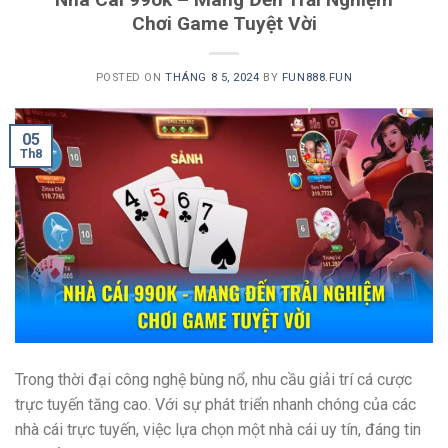
Chơi Game Tuyệt Vời
POSTED ON
THÁNG 8 5, 2024
BY
FUN888.FUN
05
Th8
Trong thời đại công nghệ bùng nổ, nhu cầu giải trí cá cược
trực tuyến tăng cao. Với sự phát triển nhanh chóng của các
nhà cái trực tuyến, việc lựa chọn một nhà cái uy tín, đáng tin