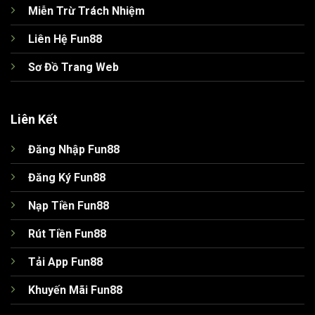
Miễn Trừ Trách Nhiệm
Liên Hệ Fun88
Sơ Đồ Trang Web
Liên Kết
Đăng Nhập Fun88
Đăng Ký Fun88
Nạp Tiền Fun88
Rút Tiền Fun88
Tải App Fun88
Khuyến Mãi Fun88