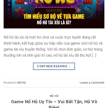
Nổ hũ tài xỉu là một trò chơi cá cược trực tuyến đang rất
thịnh hành, kết hợp giữa sự hấp dẫn của game slot nổ hũ và
game tài xỉu truyền thống. Với lối chơi đơn giản, cơ hội trúng
thưởng lớn và tính giải trí cao, nổ hũ tài xỉu đã thu hút […]
CONTINUE READING
→
Posted in
Nổ Hũ
Leave a comment
NỔ HŨ
Game Nổ Hũ Uy Tín – Vui Bất Tận, Hũ Vô
Biên!