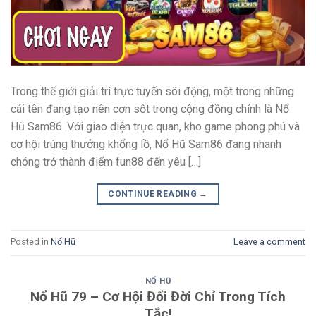
Trong thế giới giải trí trực tuyến sôi động, một trong những
cái tên đang tạo nên cơn sốt trong cộng đồng chính là Nổ
Hũ Sam86. Với giao diện trực quan, kho game phong phú và
cơ hội trúng thưởng khổng lồ, Nổ Hũ Sam86 đang nhanh
chóng trở thành điểm fun88 đến yêu […]
CONTINUE READING
→
Posted in
Nổ Hũ
Leave a comment
NỔ HŨ
Nổ Hũ 79 – Cơ Hội Đổi Đời Chỉ Trong Tích
Tắc!