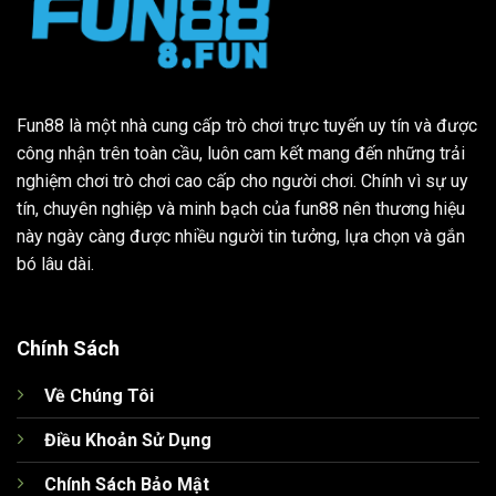
Fun88 là một nhà cung cấp trò chơi trực tuyến uy tín và được
công nhận trên toàn cầu, luôn cam kết mang đến những trải
nghiệm chơi trò chơi cao cấp cho người chơi. Chính vì sự uy
tín, chuyên nghiệp và minh bạch của fun88 nên thương hiệu
này ngày càng được nhiều người tin tưởng, lựa chọn và gắn
bó lâu dài.
Chính Sách
Về Chúng Tôi
Điều Khoản Sử Dụng
Chính Sách Bảo Mật