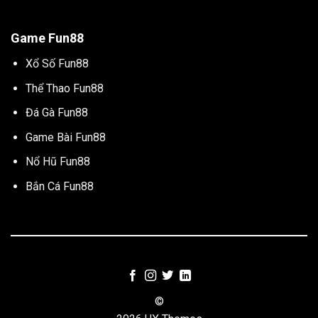
Game Fun88
Xổ Số Fun88
Thể Thao Fun88
Đá Gà Fun88
Game Bài Fun88
Nổ Hũ Fun88
Bắn Cá Fun88
©