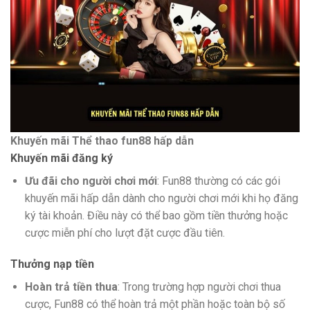
Khuyến mãi Thể thao fun88 hấp dẫn
Khuyến mãi đăng ký
Ưu đãi cho người chơi mới
: Fun88 thường có các gói
khuyến mãi hấp dẫn dành cho người chơi mới khi họ đăng
ký tài khoản. Điều này có thể bao gồm tiền thưởng hoặc
cược miễn phí cho lượt đặt cược đầu tiên.
Thưởng nạp tiền
Hoàn trả tiền thua
: Trong trường hợp người chơi thua
cược, Fun88 có thể hoàn trả một phần hoặc toàn bộ số