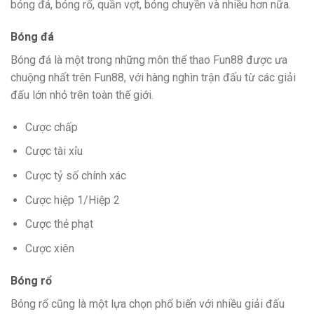
bóng đá, bóng rổ, quần vợt, bóng chuyền và nhiều hơn nữa.
Bóng đá
Bóng đá là một trong những môn thể thao Fun88 được ưa
chuộng nhất trên Fun88, với hàng nghìn trận đấu từ các giải
đấu lớn nhỏ trên toàn thế giới.
Cược chấp
Cược tài xỉu
Cược tỷ số chính xác
Cược hiệp 1/Hiệp 2
Cược thẻ phạt
Cược xiên
Bóng rổ
Bóng rổ cũng là một lựa chọn phổ biến với nhiều giải đấu