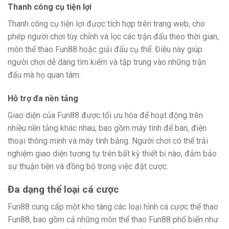
Thanh công cụ tiện lợi
Thanh công cụ tiện lợi được tích hợp trên trang web, cho
phép người chơi tùy chỉnh và lọc các trận đấu theo thời gian,
môn thể thao Fun88 hoặc giải đấu cụ thể. Điều này giúp
người chơi dễ dàng tìm kiếm và tập trung vào những trận
đấu mà họ quan tâm.
Hỗ trợ đa nền tảng
Giao diện của Fun88 được tối ưu hóa để hoạt động trên
nhiều nền tảng khác nhau, bao gồm máy tính để bàn, điện
thoại thông minh và máy tính bảng. Người chơi có thể trải
nghiệm giao diện tương tự trên bất kỳ thiết bị nào, đảm bảo
sự thuận tiện và đồng bộ trong việc đặt cược.
Đa dạng thể loại cá cược
Fun88 cung cấp một kho tàng các loại hình cá cược thể thao
Fun88, bao gồm cả những môn thể thao Fun88 phổ biến như