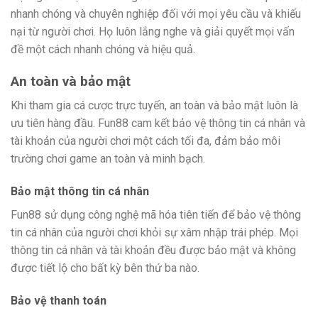
nhanh chóng và chuyên nghiệp đối với mọi yêu cầu và khiếu
nại từ người chơi. Họ luôn lắng nghe và giải quyết mọi vấn
đề một cách nhanh chóng và hiệu quả.
An toàn và bảo mật
Khi tham gia cá cược trực tuyến, an toàn và bảo mật luôn là
ưu tiên hàng đầu. Fun88 cam kết bảo vệ thông tin cá nhân và
tài khoản của người chơi một cách tối đa, đảm bảo môi
trường chơi game an toàn và minh bạch.
Bảo mật thông tin cá nhân
Fun88 sử dụng công nghệ mã hóa tiên tiến để bảo vệ thông
tin cá nhân của người chơi khỏi sự xâm nhập trái phép. Mọi
thông tin cá nhân và tài khoản đều được bảo mật và không
được tiết lộ cho bất kỳ bên thứ ba nào.
Bảo vệ thanh toán